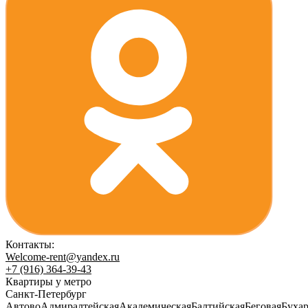
Контакты:
Welcome-rent@yandex.ru
+7 (916) 364-39-43
Квартиры у метро
Санкт-Петербург
Автово
Адмиралтейская
Академическая
Балтийская
Беговая
Бухар