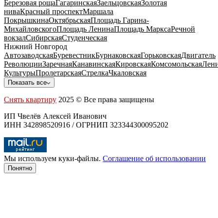
Березовая роща
Гагаринская
Заельцовская
Золотая
нива
Красный проспект
Маршала
Покрышкина
Октябрьская
Площадь Гарина-
Михайловского
Площадь Ленина
Площадь Маркса
Речной
вокзал
Сибирская
Студенческая
Нижний Новгород
Автозаводская
Буревестник
Бурнаковская
Горьковская
Двигатель
Революции
Заречная
Канавинская
Кировская
Комсомольская
Лени
Культуры
Пролетарская
Стрелка
Чкаловская
Показать все
Снять квартиру
2025 © Все права защищены
ИП Чвелёв Алексей Иванович
ИНН 342898520916 / ОГРНИП 323344300095202
Мы используем куки-файлы.
Соглашение об использовании
Понятно