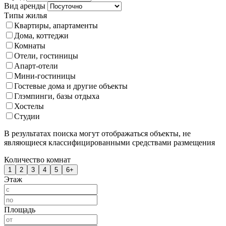
Вид аренды
Типы жилья
Квартиры, апартаменты
Дома, коттеджи
Комнаты
Отели, гостиницы
Апарт-отели
Мини-гостиницы
Гостевые дома и другие объекты
Глэмпинги, базы отдыха
Хостелы
Студии
В результатах поиска могут отображаться объекты, не
являющиеся классифицированными средствами размещения
Количество комнат
1
2
3
4
5
6+
Этаж
Площадь