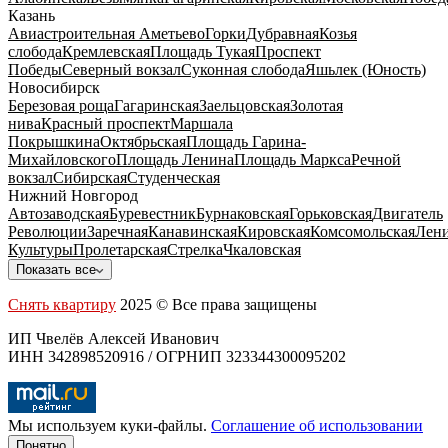
Казань
Авиастроительная
Аметьево
Горки
Дубравная
Козья
слобода
Кремлевская
Площадь Тукая
Проспект
Победы
Северный вокзал
Суконная слобода
Яшьлек (Юность)
Новосибирск
Березовая роща
Гагаринская
Заельцовская
Золотая
нива
Красный проспект
Маршала
Покрышкина
Октябрьская
Площадь Гарина-
Михайловского
Площадь Ленина
Площадь Маркса
Речной
вокзал
Сибирская
Студенческая
Нижний Новгород
Автозаводская
Буревестник
Бурнаковская
Горьковская
Двигатель
Революции
Заречная
Канавинская
Кировская
Комсомольская
Лени
Культуры
Пролетарская
Стрелка
Чкаловская
Показать все
Снять квартиру
2025 © Все права защищены
ИП Чвелёв Алексей Иванович
ИНН 342898520916 / ОГРНИП 323344300095202
Мы используем куки-файлы.
Соглашение об использовании
Понятно