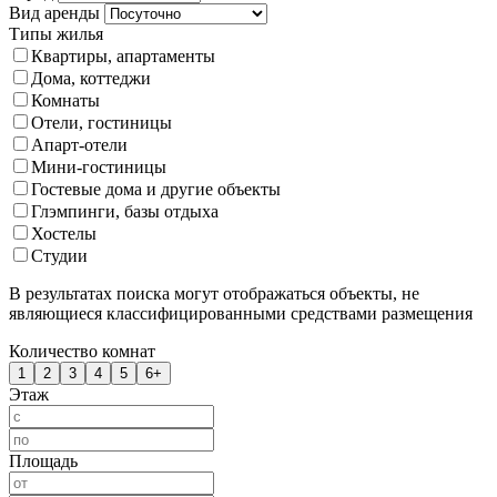
Вид аренды
Типы жилья
Квартиры, апартаменты
Дома, коттеджи
Комнаты
Отели, гостиницы
Апарт-отели
Мини-гостиницы
Гостевые дома и другие объекты
Глэмпинги, базы отдыха
Хостелы
Студии
В результатах поиска могут отображаться объекты, не
являющиеся классифицированными средствами размещения
Количество комнат
1
2
3
4
5
6+
Этаж
Площадь