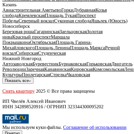
Казань
Авиастроительная
Аметьево
Горки
Дубравная
Козья
слобода
Кремлевская
Площадь Тукая
Проспект
Победы
Северный вокзал
Суконная слобода
Яшьлек (Юность)
Новосибирск
Березовая роща
Гагаринская
Заельцовская
Золотая
нива
Красный проспект
Маршала
Покрышкина
Октябрьская
Площадь Гарина-
Михайловского
Площадь Ленина
Площадь Маркса
Речной
вокзал
Сибирская
Студенческая
Нижний Новгород
Автозаводская
Буревестник
Бурнаковская
Горьковская
Двигатель
Революции
Заречная
Канавинская
Кировская
Комсомольская
Лени
Культуры
Пролетарская
Стрелка
Чкаловская
Показать все
Снять квартиру
2025 © Все права защищены
ИП Чвелёв Алексей Иванович
ИНН 342898520916 / ОГРНИП 323344300095202
Мы используем куки-файлы.
Соглашение об использовании
Понятно