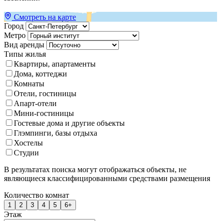
Смотреть на карте
Город
Метро
Вид аренды
Типы жилья
Квартиры, апартаменты
Дома, коттеджи
Комнаты
Отели, гостиницы
Апарт-отели
Мини-гостиницы
Гостевые дома и другие объекты
Глэмпинги, базы отдыха
Хостелы
Студии
В результатах поиска могут отображаться объекты, не
являющиеся классифицированными средствами размещения
Количество комнат
1
2
3
4
5
6+
Этаж