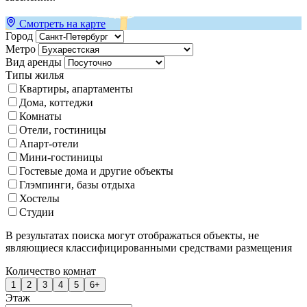
Смотреть на карте
Город
Метро
Вид аренды
Типы жилья
Квартиры, апартаменты
Дома, коттеджи
Комнаты
Отели, гостиницы
Апарт-отели
Мини-гостиницы
Гостевые дома и другие объекты
Глэмпинги, базы отдыха
Хостелы
Студии
В результатах поиска могут отображаться объекты, не
являющиеся классифицированными средствами размещения
Количество комнат
1
2
3
4
5
6+
Этаж