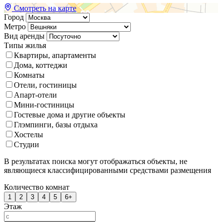
Смотреть на карте
Город
Метро
Вид аренды
Типы жилья
Квартиры, апартаменты
Дома, коттеджи
Комнаты
Отели, гостиницы
Апарт-отели
Мини-гостиницы
Гостевые дома и другие объекты
Глэмпинги, базы отдыха
Хостелы
Студии
В результатах поиска могут отображаться объекты, не
являющиеся классифицированными средствами размещения
Количество комнат
1
2
3
4
5
6+
Этаж