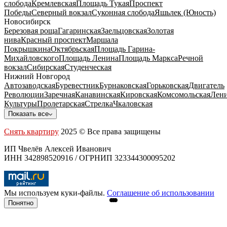
слобода
Кремлевская
Площадь Тукая
Проспект
Победы
Северный вокзал
Суконная слобода
Яшьлек (Юность)
Новосибирск
Березовая роща
Гагаринская
Заельцовская
Золотая
нива
Красный проспект
Маршала
Покрышкина
Октябрьская
Площадь Гарина-
Михайловского
Площадь Ленина
Площадь Маркса
Речной
вокзал
Сибирская
Студенческая
Нижний Новгород
Автозаводская
Буревестник
Бурнаковская
Горьковская
Двигатель
Революции
Заречная
Канавинская
Кировская
Комсомольская
Лени
Культуры
Пролетарская
Стрелка
Чкаловская
Показать все
Снять квартиру
2025 © Все права защищены
ИП Чвелёв Алексей Иванович
ИНН 342898520916 / ОГРНИП 323344300095202
Мы используем куки-файлы.
Соглашение об использовании
Понятно