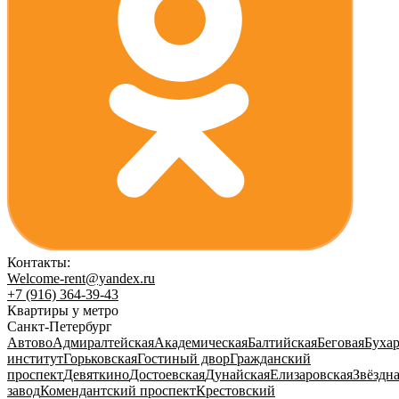
Контакты:
Welcome-rent@yandex.ru
+7 (916) 364-39-43
Квартиры у метро
Санкт-Петербург
Автово
Адмиралтейская
Академическая
Балтийская
Беговая
Бухар
институт
Горьковская
Гостиный двор
Гражданский
проспект
Девяткино
Достоевская
Дунайская
Елизаровская
Звёздн
завод
Комендантский проспект
Крестовский