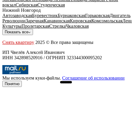
вокзал
Сибирская
Студенческая
Нижний Новгород
Автозаводская
Буревестник
Бурнаковская
Горьковская
Двигатель
Революции
Заречная
Канавинская
Кировская
Комсомольская
Лени
Культуры
Пролетарская
Стрелка
Чкаловская
Показать все
Снять квартиру
2025 © Все права защищены
ИП Чвелёв Алексей Иванович
ИНН 342898520916 / ОГРНИП 323344300095202
Мы используем куки-файлы.
Соглашение об использовании
Понятно