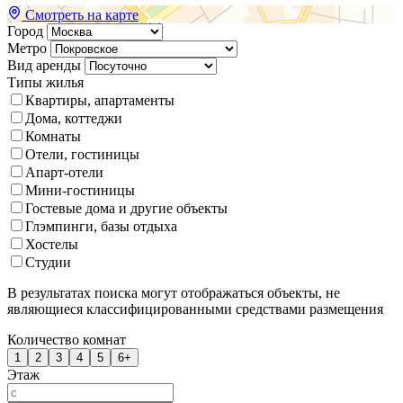
Смотреть на карте
Город
Метро
Вид аренды
Типы жилья
Квартиры, апартаменты
Дома, коттеджи
Комнаты
Отели, гостиницы
Апарт-отели
Мини-гостиницы
Гостевые дома и другие объекты
Глэмпинги, базы отдыха
Хостелы
Студии
В результатах поиска могут отображаться объекты, не
являющиеся классифицированными средствами размещения
Количество комнат
1
2
3
4
5
6+
Этаж