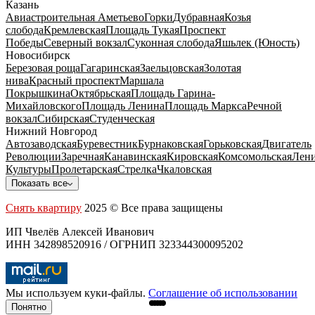
Казань
Авиастроительная
Аметьево
Горки
Дубравная
Козья
слобода
Кремлевская
Площадь Тукая
Проспект
Победы
Северный вокзал
Суконная слобода
Яшьлек (Юность)
Новосибирск
Березовая роща
Гагаринская
Заельцовская
Золотая
нива
Красный проспект
Маршала
Покрышкина
Октябрьская
Площадь Гарина-
Михайловского
Площадь Ленина
Площадь Маркса
Речной
вокзал
Сибирская
Студенческая
Нижний Новгород
Автозаводская
Буревестник
Бурнаковская
Горьковская
Двигатель
Революции
Заречная
Канавинская
Кировская
Комсомольская
Лени
Культуры
Пролетарская
Стрелка
Чкаловская
Показать все
Снять квартиру
2025 © Все права защищены
ИП Чвелёв Алексей Иванович
ИНН 342898520916 / ОГРНИП 323344300095202
Мы используем куки-файлы.
Соглашение об использовании
Понятно