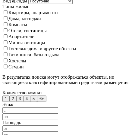
Вид аренды
Типы жилья
Квартиры, апартаменты
Дома, коттеджи
Комнаты
Отели, гостиницы
Апарт-отели
Мини-гостиницы
Гостевые дома и другие объекты
Глэмпинги, базы отдыха
Хостелы
Студии
В результатах поиска могут отображаться объекты, не
являющиеся классифицированными средствами размещения
Количество комнат
1
2
3
4
5
6+
Этаж
Площадь