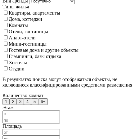
Вид аренды
Типы жилья
Квартиры, апартаменты
Дома, коттеджи
Комнаты
Отели, гостиницы
Апарт-отели
Мини-гостиницы
Гостевые дома и другие объекты
Глэмпинги, базы отдыха
Хостелы
Студии
В результатах поиска могут отображаться объекты, не
являющиеся классифицированными средствами размещения
Количество комнат
1
2
3
4
5
6+
Этаж
Площадь