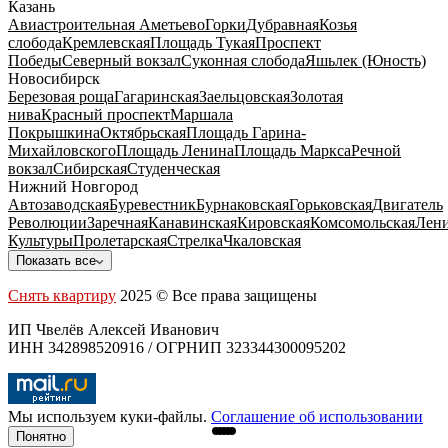
Казань
Авиастроительная
Аметьево
Горки
Дубравная
Козья
слобода
Кремлевская
Площадь Тукая
Проспект
Победы
Северный вокзал
Суконная слобода
Яшьлек (Юность)
Новосибирск
Березовая роща
Гагаринская
Заельцовская
Золотая
нива
Красный проспект
Маршала
Покрышкина
Октябрьская
Площадь Гарина-
Михайловского
Площадь Ленина
Площадь Маркса
Речной
вокзал
Сибирская
Студенческая
Нижний Новгород
Автозаводская
Буревестник
Бурнаковская
Горьковская
Двигатель
Революции
Заречная
Канавинская
Кировская
Комсомольская
Лени
Культуры
Пролетарская
Стрелка
Чкаловская
Показать все
Снять квартиру
2025 © Все права защищены
ИП Чвелёв Алексей Иванович
ИНН 342898520916 / ОГРНИП 323344300095202
Мы используем куки-файлы.
Соглашение об использовании
Понятно