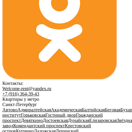
Контакты:
Welcome-rent@yandex.ru
+7 (916) 364-39-43
Квартиры у метро
Санкт-Петербург
Автово
Адмиралтейская
Академическая
Балтийская
Беговая
Бухар
институт
Горьковская
Гостиный двор
Гражданский
проспект
Девяткино
Достоевская
Дунайская
Елизаровская
Звёздн
завод
Комендантский проспект
Крестовский
остров
Купчино
Ладожская
Ленинский