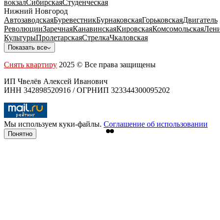
вокзал
Сибирская
Студенческая
Нижний Новгород
Автозаводская
Буревестник
Бурнаковская
Горьковская
Двигатель
Революции
Заречная
Канавинская
Кировская
Комсомольская
Лени
Культуры
Пролетарская
Стрелка
Чкаловская
Показать все
Снять квартиру
2025 © Все права защищены
ИП Чвелёв Алексей Иванович
ИНН 342898520916 / ОГРНИП 323344300095202
Мы используем куки-файлы.
Соглашение об использовании
Понятно