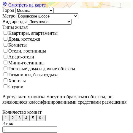
Смотреть на карте
Город
Метро
Вид аренды
Типы жилья
Квартиры, апартаменты
Дома, коттеджи
Комнаты
Отели, гостиницы
Апарт-отели
Мини-гостиницы
Гостевые дома и другие объекты
Глэмпинги, базы отдыха
Хостелы
Студии
В результатах поиска могут отображаться объекты, не
являющиеся классифицированными средствами размещения
Количество комнат
1
2
3
4
5
6+
Этаж