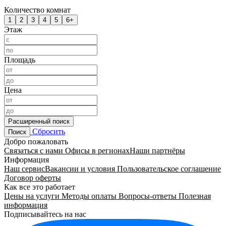
Количество комнат
1
2
3
4
5
6+
Этаж
Площадь
Цена
Расширенный поиск
Сбросить
Поиск
Добро пожаловать
Связаться с нами
Офисы в регионах
Наши партнёры
Информация
Наш сервис
Вакансии и условия
Пользовательское соглашение
Договор оферты
Как все это работает
Цены на услуги
Методы оплаты
Вопросы-ответы
Полезная
информация
Подписывайтесь на нас