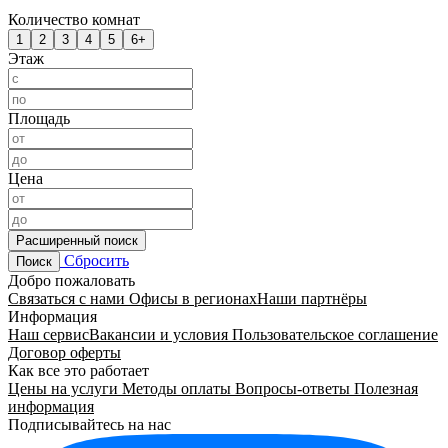
Количество комнат
1
2
3
4
5
6+
Этаж
Площадь
Цена
Расширенный поиск
Сбросить
Поиск
Добро пожаловать
Связаться с нами
Офисы в регионах
Наши партнёры
Информация
Наш сервис
Вакансии и условия
Пользовательское соглашение
Договор оферты
Как все это работает
Цены на услуги
Методы оплаты
Вопросы-ответы
Полезная
информация
Подписывайтесь на нас