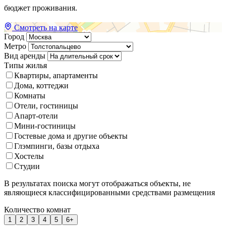
бюджет проживания.
Смотреть на карте
Город
Метро
Вид аренды
Типы жилья
Квартиры, апартаменты
Дома, коттеджи
Комнаты
Отели, гостиницы
Апарт-отели
Мини-гостиницы
Гостевые дома и другие объекты
Глэмпинги, базы отдыха
Хостелы
Студии
В результатах поиска могут отображаться объекты, не
являющиеся классифицированными средствами размещения
Количество комнат
1
2
3
4
5
6+