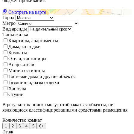
бюджет проживания.
Смотреть на карте
Город
Метро
Вид аренды
Типы жилья
Квартиры, апартаменты
Дома, коттеджи
Комнаты
Отели, гостиницы
Апарт-отели
Мини-гостиницы
Гостевые дома и другие объекты
Глэмпинги, базы отдыха
Хостелы
Студии
В результатах поиска могут отображаться объекты, не
являющиеся классифицированными средствами размещения
Количество комнат
1
2
3
4
5
6+
Этаж