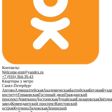
Контакты:
Welcome-rent@yandex.ru
+7 (916) 364-39-43
Квартиры у метро
Санкт-Петербург
Автово
Адмиралтейская
Академическая
Балтийская
Беговая
Бухар
институт
Горьковская
Гостиный двор
Гражданский
проспект
Девяткино
Достоевская
Дунайская
Елизаровская
Звёздн
завод
Комендантский проспект
Крестовский
остров
Купчино
Ладожская
Ленинский