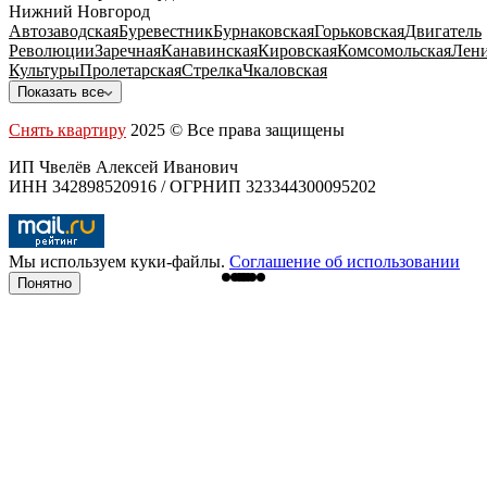
Нижний Новгород
Автозаводская
Буревестник
Бурнаковская
Горьковская
Двигатель
Революции
Заречная
Канавинская
Кировская
Комсомольская
Лени
Культуры
Пролетарская
Стрелка
Чкаловская
Показать все
Снять квартиру
2025 © Все права защищены
ИП Чвелёв Алексей Иванович
ИНН 342898520916 / ОГРНИП 323344300095202
Мы используем куки-файлы.
Соглашение об использовании
Понятно