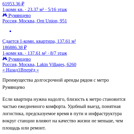
61953.36 ₽
1-комн кв. ·
23.37 м² ·
5/16 этаж
Румянцево
Россия, Москва, Orn Union, 951
Сдается 1-комн. квартира, 137.61 м²
186886.38 ₽
1-комн кв. ·
137.61 м² ·
8/7 этаж
Румянцево
Россия, Москва, Lakin Villages, 6260
« Назад
1
Вперёд »
Преимущества долгосрочной аренды рядом с метро
Румянцево
Если квартира нужна надолго, близость к метро становится
частью ежедневного комфорта. Удобный выезд, понятная
логистика, предсказуемое время в пути и инфраструктура
вокруг станции влияют на качество жизни не меньше, чем
площадь или ремонт.