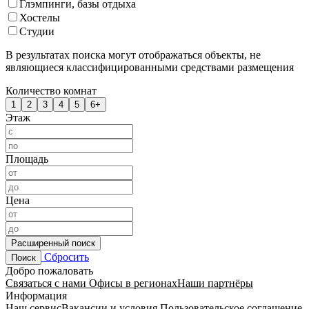
Глэмпинги, базы отдыха
Хостелы
Студии
В результатах поиска могут отображаться объекты, не
являющиеся классифицированными средствами размещения
Количество комнат
1
2
3
4
5
6+
Этаж
Площадь
Цена
Расширенный поиск
Сбросить
Поиск
Добро пожаловать
Связаться с нами
Офисы в регионах
Наши партнёры
Информация
Наш сервис
Вакансии и условия
Пользовательское соглашение