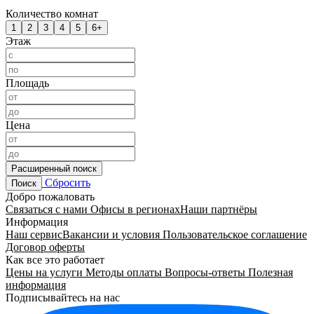
Количество комнат
1
2
3
4
5
6+
Этаж
Площадь
Цена
Расширенный поиск
Сбросить
Поиск
Добро пожаловать
Связаться с нами
Офисы в регионах
Наши партнёры
Информация
Наш сервис
Вакансии и условия
Пользовательское соглашение
Договор оферты
Как все это работает
Цены на услуги
Методы оплаты
Вопросы-ответы
Полезная
информация
Подписывайтесь на нас