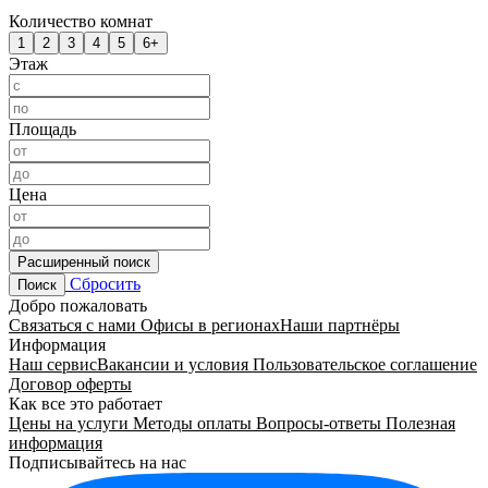
Количество комнат
1
2
3
4
5
6+
Этаж
Площадь
Цена
Расширенный поиск
Сбросить
Поиск
Добро пожаловать
Связаться с нами
Офисы в регионах
Наши партнёры
Информация
Наш сервис
Вакансии и условия
Пользовательское соглашение
Договор оферты
Как все это работает
Цены на услуги
Методы оплаты
Вопросы-ответы
Полезная
информация
Подписывайтесь на нас