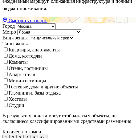
ежедневный маршрут, ближайшая инфраструктура и полный
бюджет проживания.
Смотреть на карте
Город
Метро
Вид аренды
Типы жилья
Квартиры, апартаменты
Дома, коттеджи
Комнаты
Отели, гостиницы
Апарт-отели
Мини-гостиницы
Гостевые дома и другие объекты
Глэмпинги, базы отдыха
Хостелы
Студии
В результатах поиска могут отображаться объекты, не
являющиеся классифицированными средствами размещения
Количество комнат
1
2
3
4
5
6+