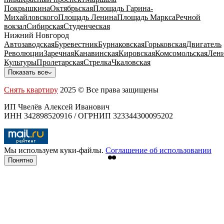
Покрышкина
Октябрьская
Площадь Гарина-
Михайловского
Площадь Ленина
Площадь Маркса
Речной
вокзал
Сибирская
Студенческая
Нижний Новгород
Автозаводская
Буревестник
Бурнаковская
Горьковская
Двигатель
Революции
Заречная
Канавинская
Кировская
Комсомольская
Лени
Культуры
Пролетарская
Стрелка
Чкаловская
Показать все
Снять квартиру
2025 © Все права защищены
ИП Чвелёв Алексей Иванович
ИНН 342898520916 / ОГРНИП 323344300095202
Мы используем куки-файлы.
Соглашение об использовании
Понятно