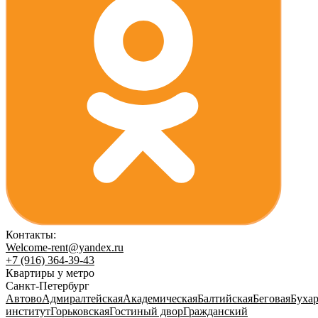
Контакты:
Welcome-rent@yandex.ru
+7 (916) 364-39-43
Квартиры у метро
Санкт-Петербург
Автово
Адмиралтейская
Академическая
Балтийская
Беговая
Бухар
институт
Горьковская
Гостиный двор
Гражданский