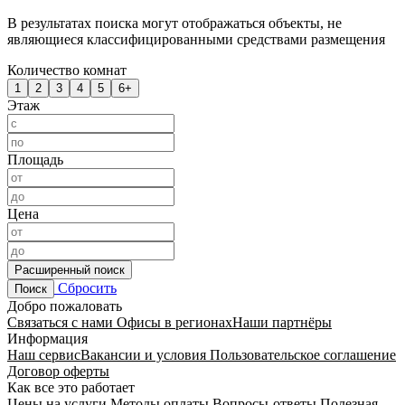
В результатах поиска могут отображаться объекты, не
являющиеся классифицированными средствами размещения
Количество комнат
1
2
3
4
5
6+
Этаж
Площадь
Цена
Расширенный поиск
Сбросить
Поиск
Добро пожаловать
Связаться с нами
Офисы в регионах
Наши партнёры
Информация
Наш сервис
Вакансии и условия
Пользовательское соглашение
Договор оферты
Как все это работает
Цены на услуги
Методы оплаты
Вопросы-ответы
Полезная