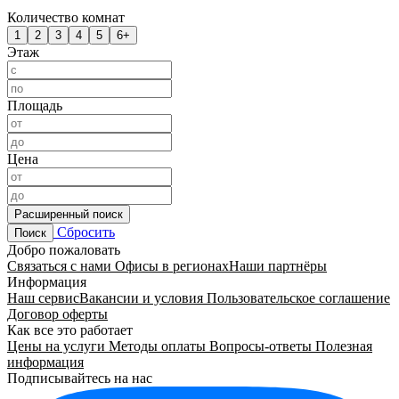
Количество комнат
1
2
3
4
5
6+
Этаж
Площадь
Цена
Расширенный поиск
Сбросить
Поиск
Добро пожаловать
Связаться с нами
Офисы в регионах
Наши партнёры
Информация
Наш сервис
Вакансии и условия
Пользовательское соглашение
Договор оферты
Как все это работает
Цены на услуги
Методы оплаты
Вопросы-ответы
Полезная
информация
Подписывайтесь на нас